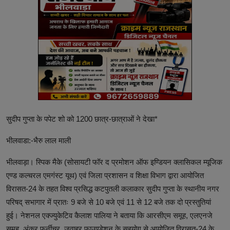
सुदीप गुप्ता के पपेट शो को 1200 छात्र-छात्राओं ने देखा*
भीलवाडा:-भैरु लाल माली
भीलवाड़ा। स्पिक मैके (सोसायटी फॉर द प्रमोशन ऑफ इण्डियन क्लासिकल म्यूजिक
एण्ड कल्चरल एमगंस्ट यूथ) एवं जिला प्रशासन व शिक्षा विभाग द्वारा आयोजित
विरासत-24 के तहत विश्व प्रसिद्ध कटपुतली कलाकार सुदीप गुप्ता के स्थानीय नगर
परिषद् सभागार में प्रातः 9 बजे से 10 बजे एवं 11 से 12 बजे तक दो प्रस्तुतियां
हुई। नेशनल एक्ज्युकेटिव कैलाश पालिया ने बताया कि आरसीएम समूह, एलएनजे
समूह, अंकुर फर्नीचर, जवाहर फाउण्डेशन के सहयोग से आयोजित विरासत-24 के