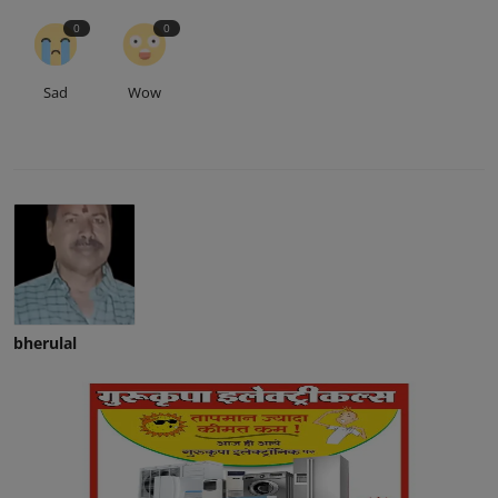
0
0
Sad
Wow
bherulal