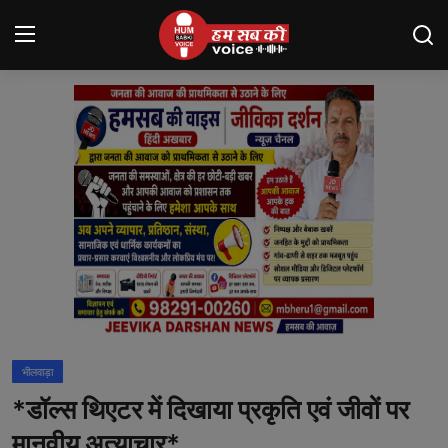
Login
Register
मंदसौर
Contact
बनेड़ा
About us
आसींद
भीलवाड़ा
शाहपुरा
*डॉल्स थिएटर में दिखाया प्रकृति एवं जीवों पर
मनोरंजन
मानवीय अत्याचार*