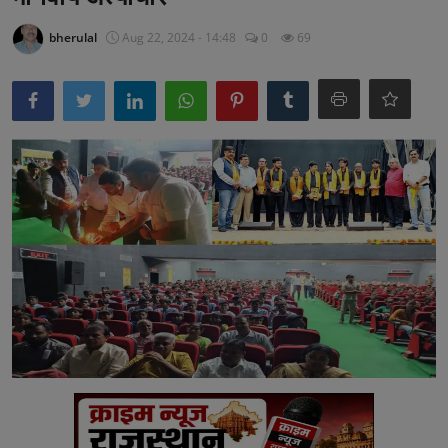
अनूपगढ़
bherulal
Aug 22, 2024 - 14:48
0
69
सरवाड़
राजस्थान
भीलवाड़ा