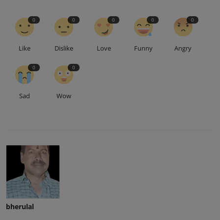
0
0
0
0
0
Like
Dislike
Love
Funny
Angry
0
0
Sad
Wow
bherulal