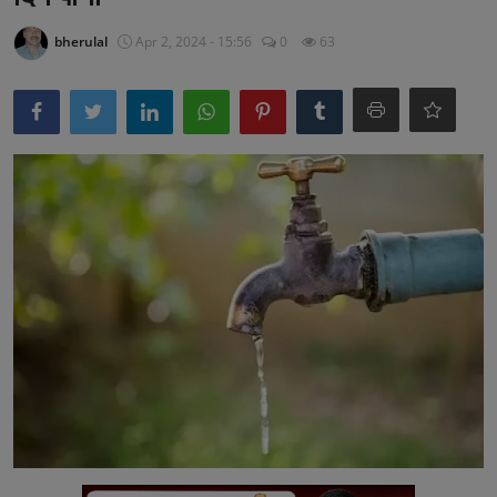
अनूपगढ़
bherulal
Apr 2, 2024 - 15:56
0
63
सरवाड़
राजस्थान
भीलवाड़ा