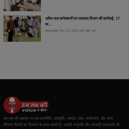
अवैध जल कनेक्शनों पर जलदाय विभाग की कार्रवाई, 17
क...
bherulal
May 25, 2026
0
182
हम सब की आवाज़ पर हम राजनीति, संस्कृति, व्यापार, खेल, मनोरंजन, और अन्य
विभिन्न विषयों का विस्तार से कवर करते हैं। हमारी अनुभवी और उत्साही पत्रकारों की