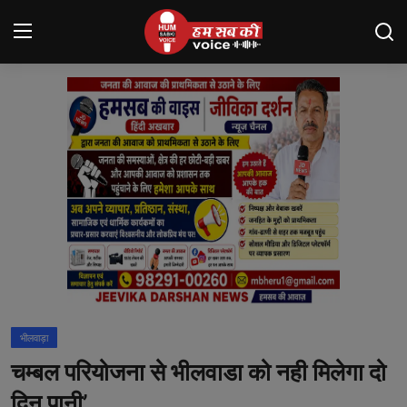
Login
Register
मंदसौर
Contact
बनेड़ा
About us
आसींद
भीलवाड़ा
शाहपुरा
चम्बल परियोजना से भीलवाडा को नही मिलेगा दो
मनोरंजन
दिन पानी’