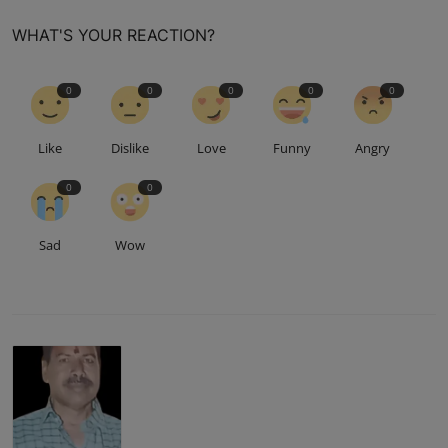
WHAT'S YOUR REACTION?
0
0
0
0
0
Like
Dislike
Love
Funny
Angry
0
0
Sad
Wow