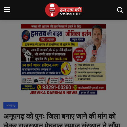
Login
Register
मंदसौर
Contact
बनेड़ा
About us
आसींद
अनूपगढ़
शाहपुरा
अनूपगढ़ को पुनः जिला बनाए जाने की मांग को
मनोरंजन
लेकर राजस्थान मेघवाल समाज संस्थान ने सौंपा