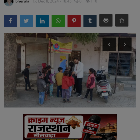
bherulal
Dec 8, 2024 - 18:45
0
110
अनूपगढ़
सरवाड़
राजस्थान
भीलवाड़ा