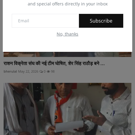
and special offers directly in your inbox
Subscribe
No, thanks
राशन विक्रेता संघ की नई टीम घोषित, शेर सिंह राठौड़ बने ...
bherulal
May 22, 2026
0
98