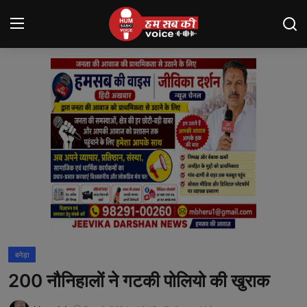
Login
Register
मंदसौर
Contact
बनेड़ा
About us
आसींद
बनेड़ा
शाहपुरा
200 नौनिहालों ने गटकी पोलियो की खुराक
मनोरंजन