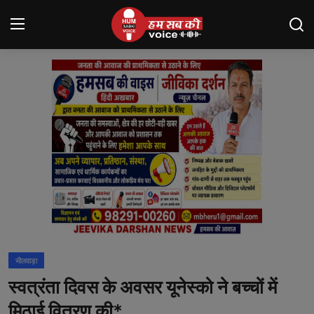
Login
Register
मंदसौर
Contact
बनेड़ा
About us
आसींद
भीलवाड़ा
शाहपुरा
स्वत्रंता दिवस के अवसर यूनेस्को ने बच्चों में
मनोरंजन
मिठाई वितरण की*