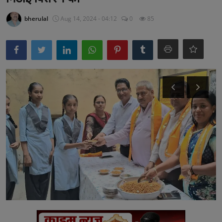
अनूपगढ़
bherulal
Aug 14, 2024 - 04:12
0
85
सरवाड़
राजस्थान
भीलवाड़ा