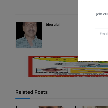
Join ou
bherulal
Related Posts