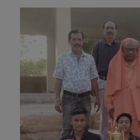
अनूपगढ़
सरवाड़
राजस्थान
भीलवाड़ा