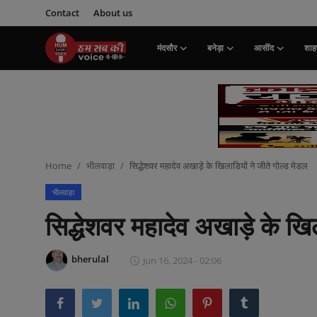
Contact
About us
मंदसौर
बनेड़ा
आसींद
शाहप
Login
Register
मंदसौर
Contact
Home
भीलवाड़ा
सिद्धेशवर महादेव अखाड़े के खिलाडियों ने जीते गोल्ड मेडल
बनेड़ा
भीलवाड़ा
About us
सिद्धेशवर महादेव अखाड़े के खि
आसींद
bherulal
Jun 16, 2024 - 02:06
शाहपुरा
मनोरंजन