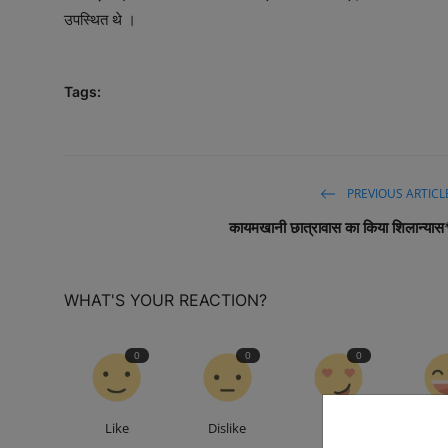
उपस्थित थे ।
Tags:
PREVIOUS ARTICL
कायमखानी छात्रावास का किया शिलान्यास
WHAT'S YOUR REACTION?
0
0
0
Like
Dislike
Love
Fu