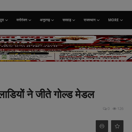
ुरा
मनोरंजन
अनूपगढ़
सरवाड़
राजस्थान
MORE
लाडियों ने जीते गोल्ड मेडल
0
126