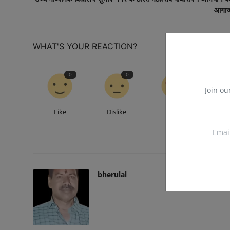
आगा
WHAT'S YOUR REACTION?
0
0
0
Join ou
Like
Dislike
Love
Fu
bherulal