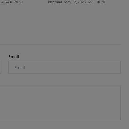
24
0
63
bherulal
May 12, 2026
0
78
Email