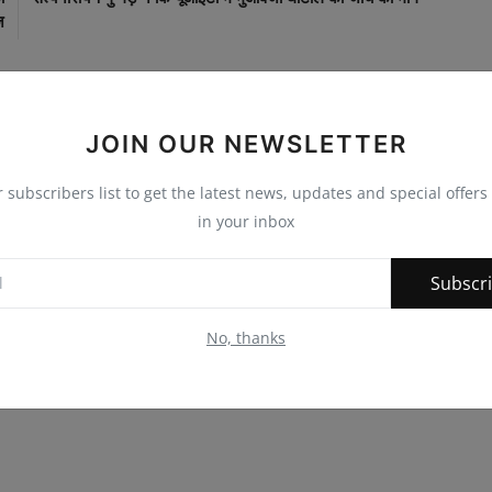
ज
JOIN OUR NEWSLETTER
0
0
0
0
r subscribers list to get the latest news, updates and special offers 
in your inbox
nny
Angry
Sad
Wow
Subscr
No, thanks