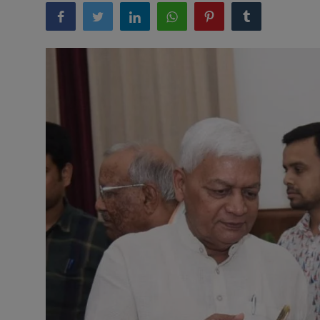
अनूपगढ़
सरवाड़
राजस्थान
भीलवाड़ा