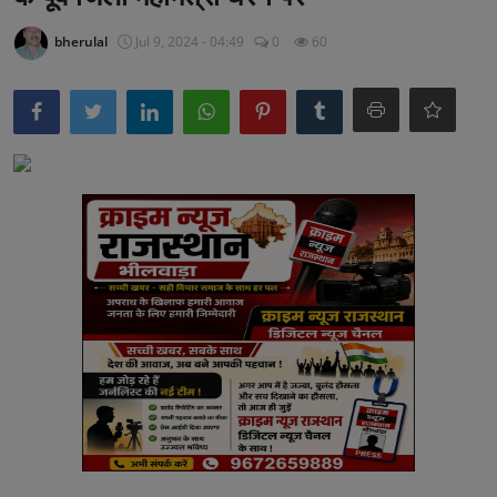
अनूपगढ़
bherulal
Jul 9, 2024 - 04:49
0
60
सरवाड़
राजस्थान
भीलवाड़ा