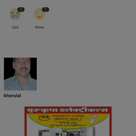
0
1
Sad
Wow
bherulal