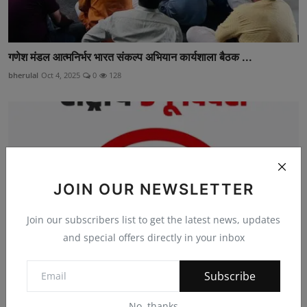
गणेश मंडल आत्मनिर्भर भारत संकल्प अभियान कार्यशाला बैठक ...
bherulal
Oct 4, 2025
0
128
JOIN OUR NEWSLETTER
Join our subscribers list to get the latest news, updates
and special offers directly in your inbox
Subscribe
राष्ट्रीय डेंगू दिवस 16 मई को
No, thanks