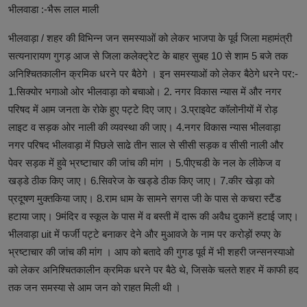
भीलवाडा :-भैरू लाल माली
भीलवाड़ा / शहर की विभिन्न जन समस्याओं को लेकर भाजपा के पूर्व जिला महामंत्री
सत्यनारायण गुगड़ आज से जिला कलेक्ट्रेट के बाहर सुबह 10 से शाम 5 बजे तक
अनिश्चितकालीन क्रमिक धरने पर बैठेगे । इन समस्याओं को लेकर बैठेगे धरने पर:-
1.सिक्योर भगाओ ओर भीलवाड़ा को बचाओ। 2. नगर विकास न्यास में और नगर
परिषद में आम जनता के रोके हुए पट्टे दिए जाए। 3.प्राइवेट कॉलोनीयों में रोड़
लाइट व सड़क ओर नाली की व्यवस्था की जाए। 4.नगर विकास न्यास भीलवाड़ा
नगर परिषद भीलवाड़ा में पिछले साढे तीन साल से सीसी सड़क व सीसी नाली और
पेवर सड़क में हुवे भ्रष्टाचार की जांच की मांग । 5.पीएचडी के नल के लीकेज व
खड्डे ठीक किए जाए। 6.सिवरेज के खड्डे ठीक किए जाए। 7.कीर खेड़ा को
प्रदूषण मुक्तकिया जाए। 8.राम धाम के सामने सगस जी के पास से कचरा स्टैंड
हटाया जाए। 9मंदिर व स्कूल के पास में व बस्ती में दारू की अवैध दुकानें हटाई जाए।
भीलवाड़ा uit में फर्जी पट्टे बनाकर देने और मुआवजे के नाम पर करोड़ों रुपए के
भ्रष्टाचार की जांच की मांग । आप को बतादे की गुगड पूर्व में भी शहरी जन्सनस्याओ
को लेकर अनिश्चितकालीन क्रमिक धरने पर बैठे थे, जिसके चलते शहर में काफी हद
तक जन समस्या से आम जन को राहत मिली थी ।