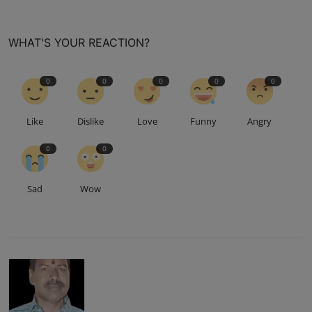
WHAT'S YOUR REACTION?
0
0
0
0
0
Like
Dislike
Love
Funny
Angry
0
0
Sad
Wow