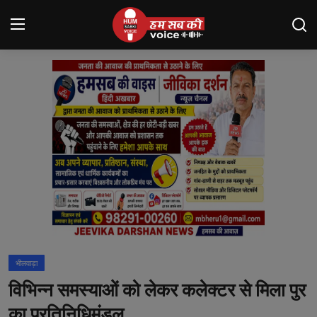
Login
Register
मंदसौर
Contact
बनेड़ा
About us
आसींद
भीलवाड़ा
शाहपुरा
विभिन्न समस्याओं को लेकर कलेक्टर से मिला पुर
मनोरंजन
का प्रतिनिधिमंडल