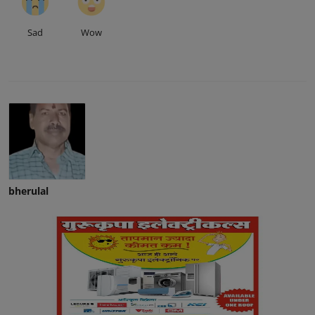
Sad
Wow
bherulal