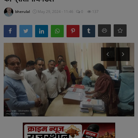
अनूपगढ़
bherulal
May 29, 2024 - 11:46
0
137
सरवाड़
राजस्थान
भीलवाड़ा