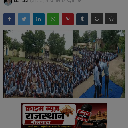
bherulal
Jul 26, 2024 - 09:37
0
55
अनूपगढ़
सरवाड़
राजस्थान
भीलवाड़ा