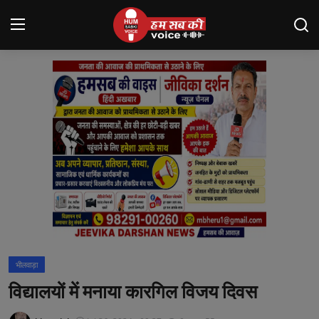
Login
Register
मंदसौर
Contact
बनेड़ा
About us
आसींद
भीलवाड़ा
शाहपुरा
विद्यालयों में मनाया कारगिल विजय दिवस
मनोरंजन