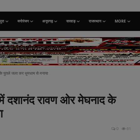
ुरा
मनोरंजन
अनूपगढ़
सरवाड़
राजस्थान
MORE
के पुतले जला कर धूमधाम से मनाया
में दशानंद रावण ओर मेघनाद के
ा
0
61