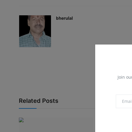
bherulal
Join ou
Related Posts