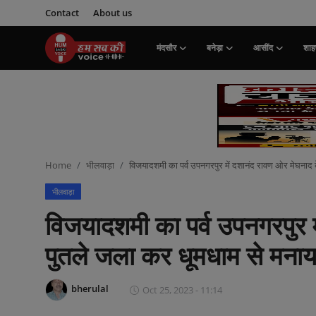
Contact
About us
मंदसौर
बनेड़ा
आसींद
शाहप
Login
Register
मंदसौर
Contact
Home
भीलवाड़ा
विजयादशमी का पर्व उपनगरपुर में दशानंद रावण ओर मेघनाद 
बनेड़ा
भीलवाड़ा
About us
विजयादशमी का पर्व उपनगरपुर 
आसींद
पुतले जला कर धूमधाम से मनाय
शाहपुरा
bherulal
Oct 25, 2023 - 11:14
मनोरंजन