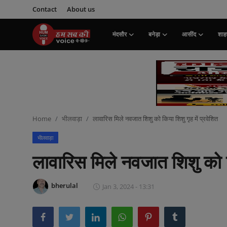
Contact
About us
मंदसौर
बनेड़ा
आसींद
शाहप
Login
Register
मंदसौर
Contact
Home
भीलवाड़ा
लावारिस मिले नवजात शिशु को किया शिशु गृह में प्रवेशित
बनेड़ा
भीलवाड़ा
About us
लावारिस मिले नवजात शिशु को कि
आसींद
bherulal
Jan 3, 2024 - 13:31
शाहपुरा
मनोरंजन