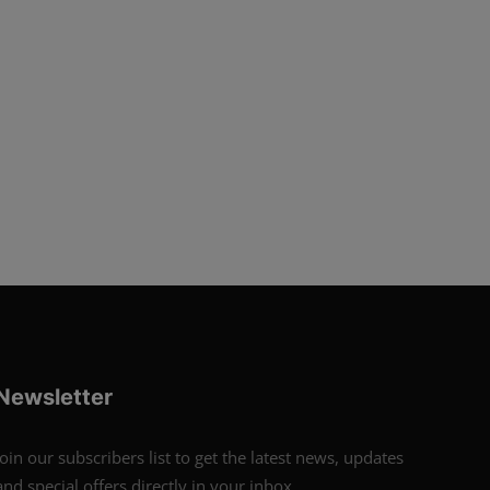
Newsletter
Join our subscribers list to get the latest news, updates
and special offers directly in your inbox