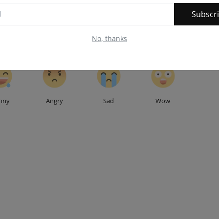
ी
योजनाओं का लाभ वास्तविक पात्रों तक पहुँचे
Subscr
No, thanks
0
1
0
0
nny
Angry
Sad
Wow