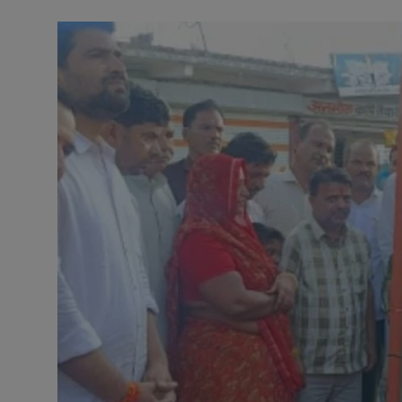
अनूपगढ़
सरवाड़
राजस्थान
भीलवाड़ा