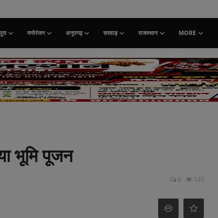
ुरा
मनोरंजन
अनूपगढ़
सरवाड़
राजस्थान
MORE
िया भूमि पूजन
0
133