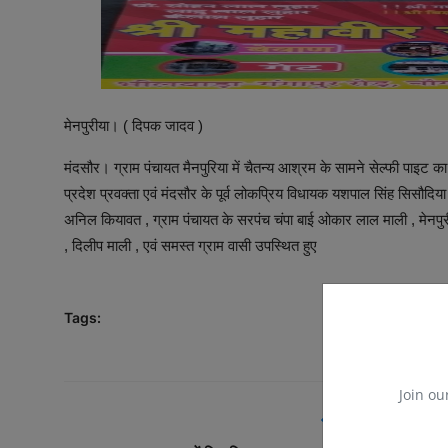
मेनपुरीया। ( दिपक जादव )
मंदसौर। ग्राम पंचायत मैनपुरिया में चैतन्य आश्रम के सामने सेल्फी पाइट क
प्रदेश प्रवक्ता एवं मंदसौर के पूर्व लोकप्रिय विधायक यशपाल सिंह सिसौदिया 
अनिल कियावत , ग्राम पंचायत के सरपंच चंपा बाई ओकार लाल माली , मेनपुर
, दिलीप माली , एवं समस्त ग्राम वासी उपस्थित हुए
Tags:
Join ou
PREVIOUS ARTICL