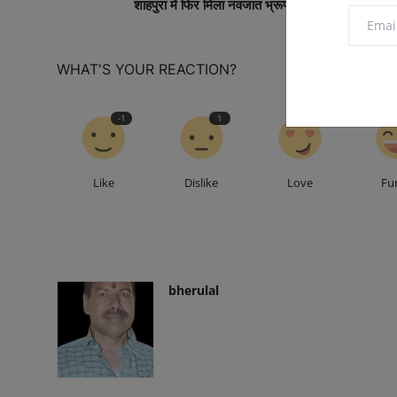
शाहपुरा में फिर मिला नवजात भ्रूण, इलाके में फैली सनसन
WHAT'S YOUR REACTION?
-1
1
0
Like
Dislike
Love
Fu
bherulal