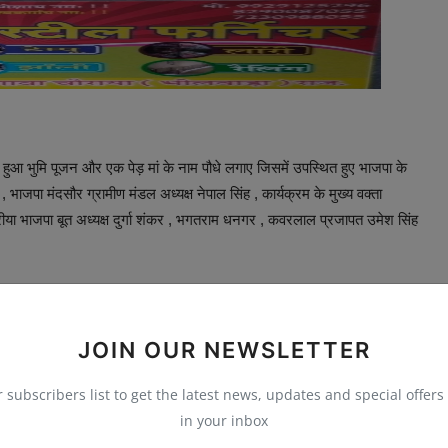
ा हुआ भुमि पूजन और एक पेड़ मां के नाम पौधे लगाए जिसमें उपस्थित हुए भाजपा के
, भाजपा मंदसौर ग्रामीण मंडल अध्यक्ष नेपाल सिंह , कार्यक्रम के मुख्य वक्ता
ीया भाजपा बूत अध्यक्ष दुर्गा शंकर , भगतराम धनगर , कवरलाल प्रजापत उमेश सिंह
JOIN OUR NEWSLETTER
r subscribers list to get the latest news, updates and special offers 
E
NEXT ARTICLE
in your inbox