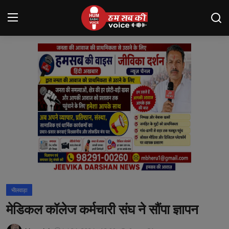
Login
Register
मंदसौर
Contact
बनेड़ा
About us
आसींद
भीलवाड़ा
शाहपुरा
मेडिकल कॉलेज कर्मचारी संघ ने सौंपा ज्ञापन
मनोरंजन