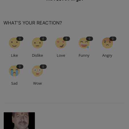
WHAT'S YOUR REACTION?
0
0
0
0
0
Like
Dislike
Love
Funny
Angry
0
0
Sad
Wow