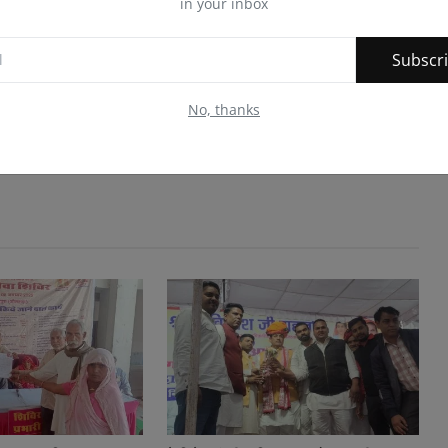
in your inbox
Subscr
No, thanks