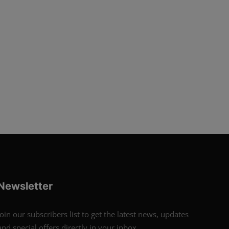
Newsletter
Join our subscribers list to get the latest news, updates
and special offers directly in your inbox