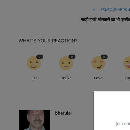
PREVIOUS ARTICL
साड़ी हमारे संस्कारों का भी प्रती
WHAT'S YOUR REACTION?
0
0
0
Like
Dislike
Love
Fu
bherulal
Join ou