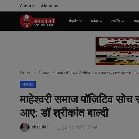
Contact
About us
मंदसौर
बनेड़ा
आसींद
शाहप
Login
Register
मंदसौर
Contact
Home
भीलवाड़ा
माहेश्वरी समाज पॉजिटिव सोच रखकर प्रशासनिक सेवा में आग
बनेड़ा
भीलवाड़ा
About us
माहेश्वरी समाज पॉजिटिव सोच 
आसींद
आए: डॉ श्रीकांत बाल्दी
शाहपुरा
bherulal
Jun 10, 2024 - 12:36
मनोरंजन