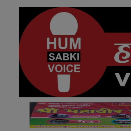
अनूपगढ़
सरवाड़
राजस्थान
भीलवाड़ा