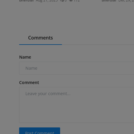
bherulal
Aug 21, 2025
0
172
bherulal
Dec 29, 
Comments
Name
Comment
Post Comment