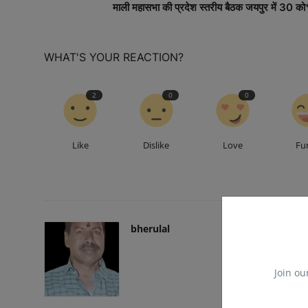
माली महासभा की प्रदेश स्तरीय बैठक जयपुर में 30 को
WHAT'S YOUR REACTION?
2
0
0
Like
Dislike
Love
Fu
bherulal
Join ou