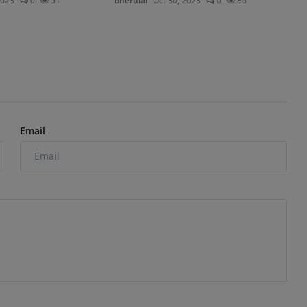
2023
0
51
bherulal
Oct 30, 2023
0
86
Email