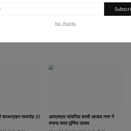
Subscr
No, thanks
िणी शपथग्रहण समारोह 31
आरएसएस सांवरिया बस्ती आजाद नगर ने
मनाया शरद पूर्णिमा उत्सव