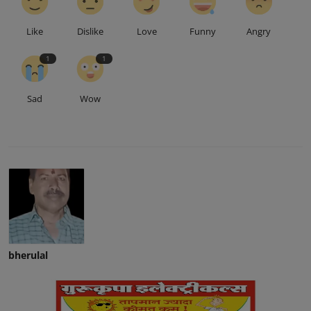
Like
Dislike
Love
Funny
Angry
1
1
Sad
Wow
bherulal