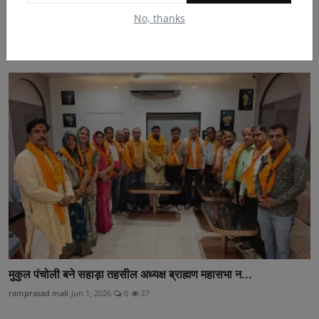
No, thanks
सेटेलाइट हॉस्पिटल में नव पद स्थापितों का किया स्वागत
bherulal
Oct 16, 2023
0
592
मुकुल पंचोली बने सहाड़ा तहसील अध्यक्ष ब्राह्मण महासभा न...
ramprasad mali
Jun 1, 2026
0
27