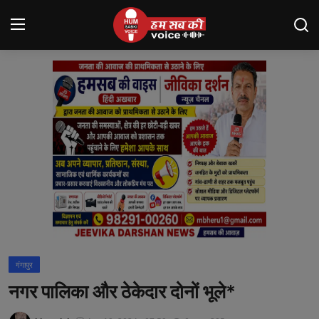
Login
Register
मंदसौर
Contact
बनेड़ा
About us
आसींद
गंगापुर
शाहपुरा
नगर पालिका और ठेकेदार दोनों भूले*
मनोरंजन