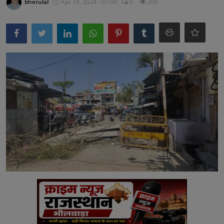
bherulal
Apr 19, 2024 - 07:59
0
205
अनूपगढ़
सरवाड़
राजस्थान
भीलवाड़ा