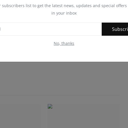
r subscribers list to get the latest news, updates and special offers 
in your inbox
Subscr
No, thanks