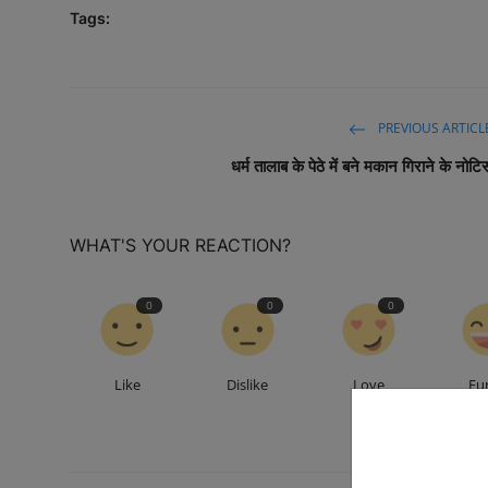
Tags:
PREVIOUS ARTICL
धर्म तालाब के पेठे में बने मकान गिराने के नोटि
WHAT'S YOUR REACTION?
0
0
0
Like
Dislike
Love
Fu