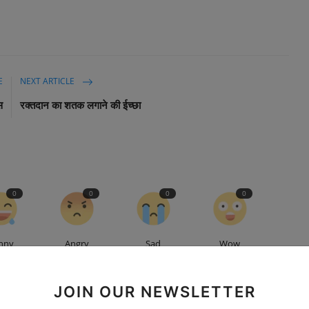
E
NEXT ARTICLE
स
रक्तदान का शतक लगाने की ईच्छा
0
0
0
0
nny
Angry
Sad
Wow
JOIN OUR NEWSLETTER