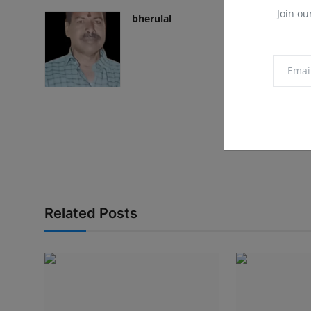
Join ou
bherulal
Related Posts