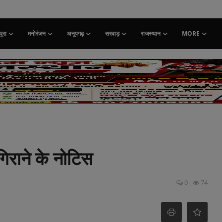
ुरा
मनोरंजन
अनूपगढ़
सरवाड़
राजस्थान
MORE
 गिराने के नोटिस
0
74