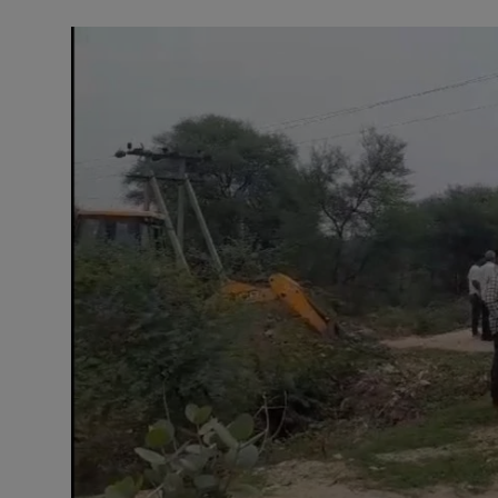
अनूपगढ़
सरवाड़
राजस्थान
भीलवाड़ा