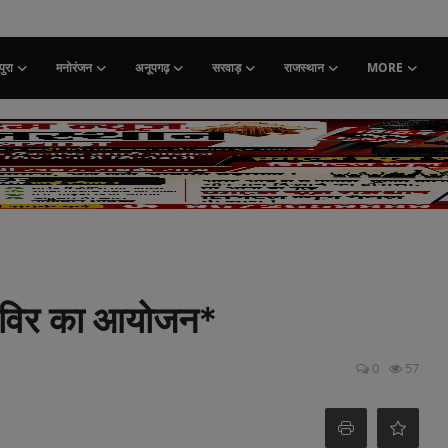
ुरा
मनोरंजन
अनूपगढ़
सरवाड़
राजस्थान
MORE
न शिविर का आयोजन*
0
57