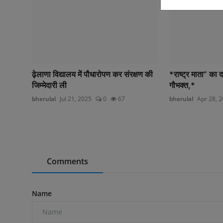
ढ़ेलाणा विद्यालय में पौधारोपण कर संरक्षण की
*राष्ट्र माता” का दर
जिम्मेदारी ली
गौभक्त,*
bherulal
Jul 21, 2025
0
67
bherulal
Apr 28, 
Comments
Name