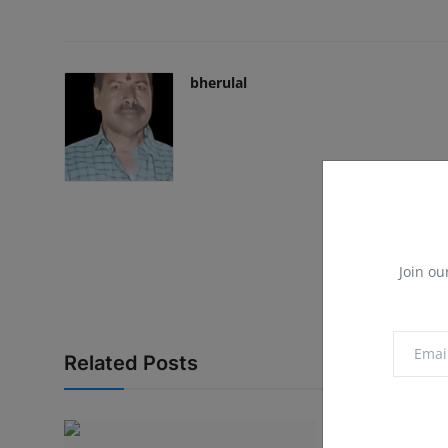
bherulal
Join ou
Related Posts