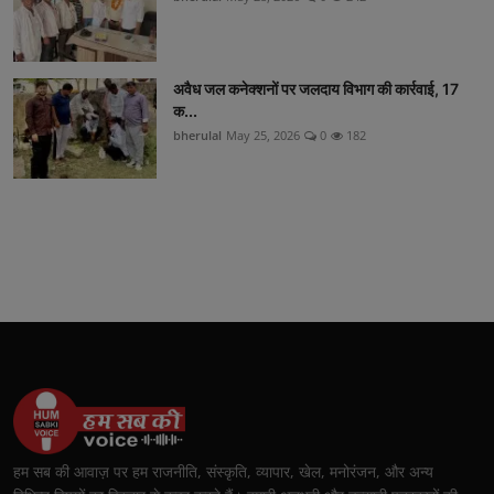
अवैध जल कनेक्शनों पर जलदाय विभाग की कार्रवाई, 17
क...
bherulal
May 25, 2026
0
182
हम सब की आवाज़ पर हम राजनीति, संस्कृति, व्यापार, खेल, मनोरंजन, और अन्य