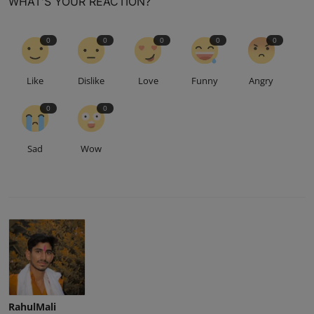
WHAT'S YOUR REACTION?
0
0
0
0
0
Like
Dislike
Love
Funny
Angry
0
0
Sad
Wow
RahulMali