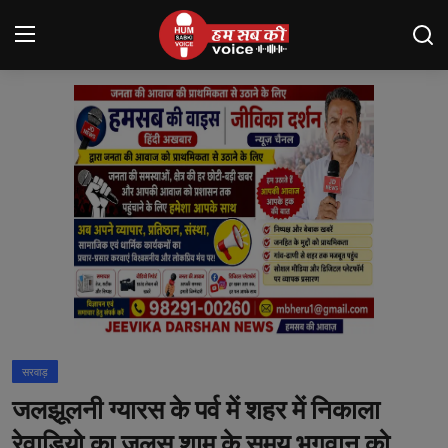
Login
Register
मंदसौर
Contact
बनेड़ा
About us
आसींद
सरवाड़
शाहपुरा
जलझूलनी ग्यारस के पर्व में शहर में निकाला
मनोरंजन
रेवाडियो का जुलूस शाम के समय भगवान को