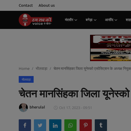
Contact
About us
मंदसौर
बनेड़ा
आसींद
शाहप
Login
Register
मंदसौर
Contact
Home
भीलवाड़ा
चेतन मानसिंहका जिला यूनेस्को एसोसिएशन के अध्यक्ष नियुक
बनेड़ा
भीलवाड़ा
About us
चेतन मानसिंहका जिला यूनेस्को
आसींद
bherulal
Oct 17, 2023 - 09:51
शाहपुरा
मनोरंजन