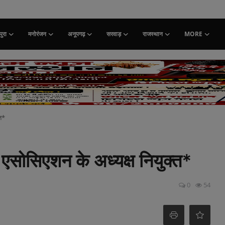
ुरा
मनोरंजन
अनूपगढ़
सरवाड़
राजस्थान
MORE
्त*
 एसोसिएशन के अध्यक्ष नियुक्त*
0
54