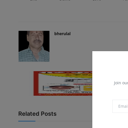
bherulal
Join ou
Related Posts