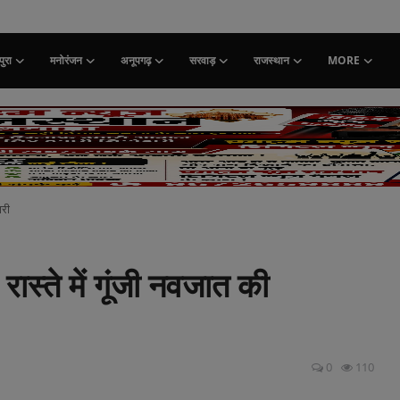
ुरा
मनोरंजन
अनूपगढ़
सरवाड़
राजस्थान
MORE
ारी
 रास्ते में गूंजी नवजात की
0
110