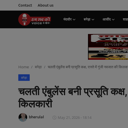
Contact
About us
मंदसौर
बनेड़ा
आसींद
शाहप
Login
Register
मंदसौर
Contact
Home
बनेड़ा
चलती एंबुलेंस बनी प्रसूति कक्ष, रास्ते में गूंजी नवजात की किलक
बनेड़ा
बनेड़ा
About us
चलती एंबुलेंस बनी प्रसूति कक्ष,
आसींद
किलकारी
शाहपुरा
bherulal
May 21, 2026 - 18:14
मनोरंजन