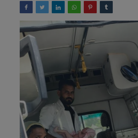
अनूपगढ़
सरवाड़
राजस्थान
भीलवाड़ा