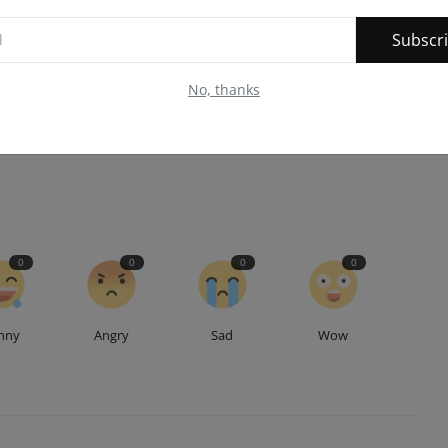
Subscr
No, thanks
E
NEXT ARTICLE
ा
*भारत विकास परिषद का निः शुल्क चिकित्सा परामर्श शिविर संपन्न*
0
0
0
0
nny
Angry
Sad
Wow