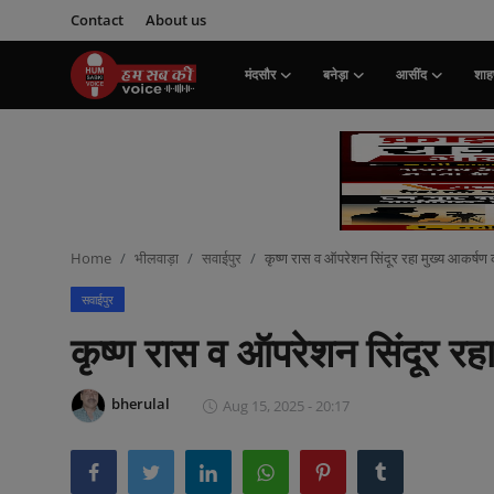
Contact
About us
मंदसौर
बनेड़ा
आसींद
शाहप
Login
Register
मंदसौर
Contact
Home
भीलवाड़ा
सवाईपुर
कृष्ण रास व ऑपरेशन सिंदूर रहा मुख्य आकर्षण क
बनेड़ा
सवाईपुर
About us
कृष्ण रास व ऑपरेशन सिंदूर रहा
आसींद
bherulal
Aug 15, 2025 - 20:17
शाहपुरा
मनोरंजन