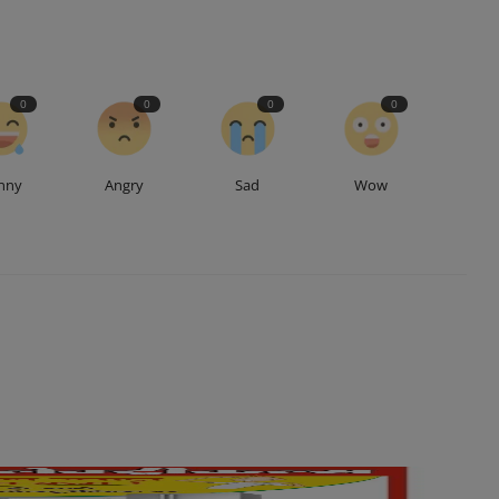
0
0
0
0
nny
Angry
Sad
Wow