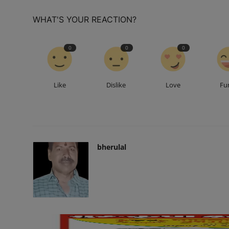
WHAT'S YOUR REACTION?
0
0
0
Like
Dislike
Love
Fu
bherulal