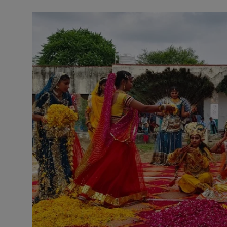
अनूपगढ़
सरवाड़
राजस्थान
भीलवाड़ा