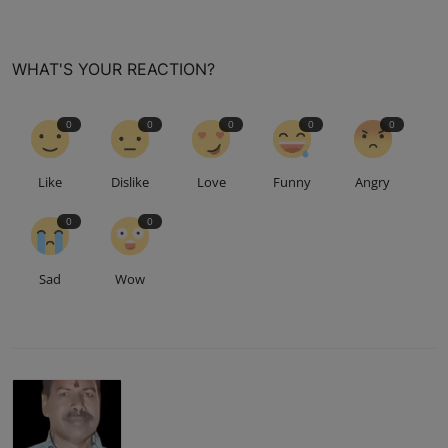
WHAT'S YOUR REACTION?
0
0
0
0
0
Like
Dislike
Love
Funny
Angry
0
0
Sad
Wow