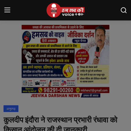
Login
Register
मंदसौर
Contact
बनेड़ा
About us
आसींद
अनूपगढ़
शाहपुरा
कुलदीप इंदौरा ने राजस्थान प्रभारी रंधावा को
मनोरंजन
किसान आंदोलन की दी जानकारी