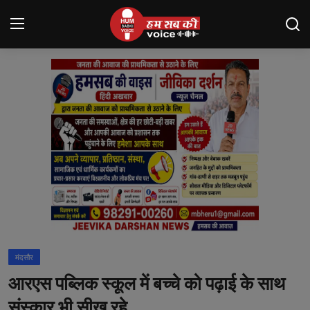
Login
Register
मंदसौर
Contact
बनेड़ा
About us
आसींद
मंदसौर
शाहपुरा
आरएस पब्लिक स्कूल में बच्चे को पढ़ाई के साथ
मनोरंजन
संस्कार भी सीख रहे