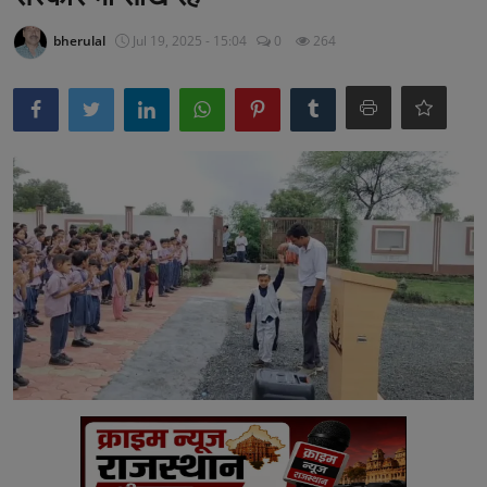
अनूपगढ़
bherulal
Jul 19, 2025 - 15:04
0
264
सरवाड़
राजस्थान
भीलवाड़ा