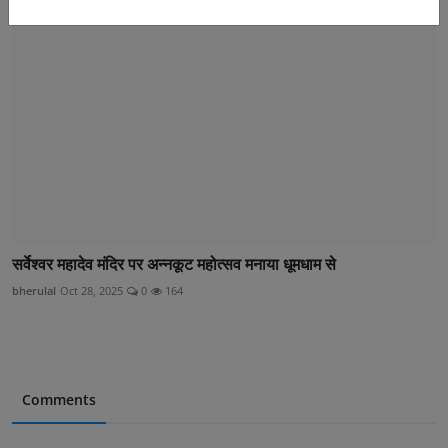
सर्वेश्वर महादेव मंदिर पर अन्नकूट महोत्सव मनाया धूमधाम से
bherulal
Oct 28, 2025
0
164
Comments