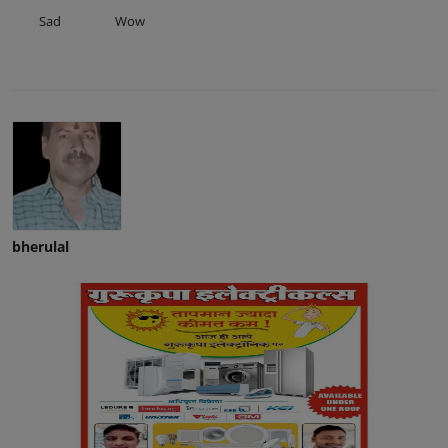
Sad
Wow
bherulal