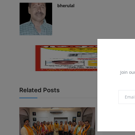
bherulal
Join ou
Related Posts