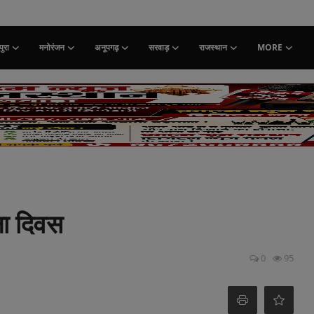
ुरा
मनोरंजन
अनूपगढ़
सरवाड़
राजस्थान
MORE
पना दिवस
0
95