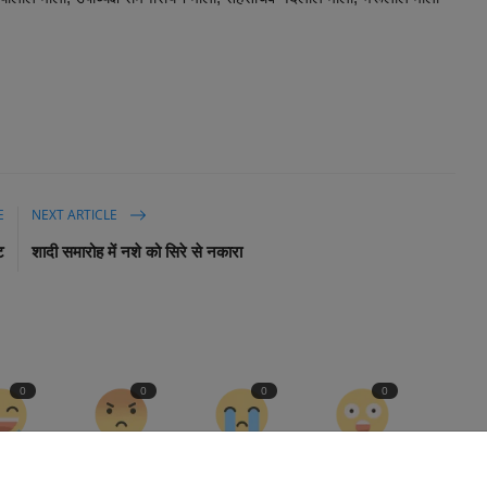
E
NEXT ARTICLE
ट
शादी समारोह में नशे को सिरे से नकारा
0
0
0
0
nny
Angry
Sad
Wow