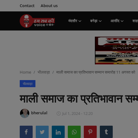
Contact
About us
मंदसौर
बनेड़ा
आसींद
शाहप
Login
Register
मंदसौर
Contact
Home
भीलवाड़ा
माली समाज का प्रतिभावान सम्मान समारोह 11 अगस्त को
बनेड़ा
भीलवाड़ा
About us
माली समाज का प्रतिभावान सम
आसींद
bherulal
Jul 1, 2024 - 12:20
शाहपुरा
मनोरंजन