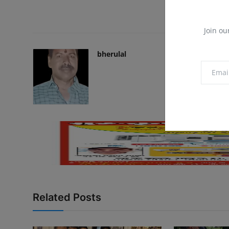
Join ou
bherulal
Related Posts