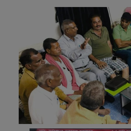
अनूपगढ़
सरवाड़
राजस्थान
भीलवाड़ा